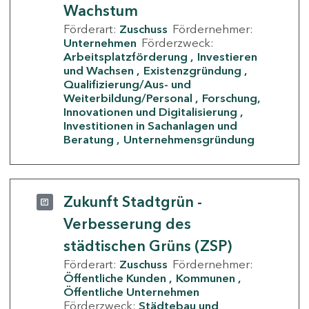
Wachstum
Förderart:
Zuschuss
Fördernehmer:
Unternehmen
Förderzweck:
Arbeitsplatzförderung
Investieren
und Wachsen
Existenzgründung
Qualifizierung/Aus- und
Weiterbildung/Personal
Forschung,
Innovationen und Digitalisierung
Investitionen in Sachanlagen und
Beratung
Unternehmensgründung
Zukunft Stadtgrün -
Verbesserung des
städtischen Grüns (ZSP)
Förderart:
Zuschuss
Fördernehmer:
Öffentliche Kunden
Kommunen
Öffentliche Unternehmen
Förderzweck:
Städtebau und