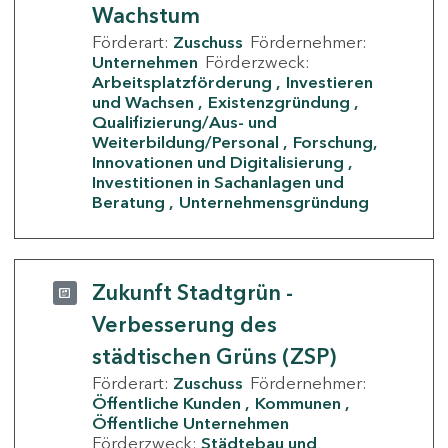
Wachstum
Förderart:
Zuschuss
Fördernehmer:
Unternehmen
Förderzweck:
Arbeitsplatzförderung
Investieren
und Wachsen
Existenzgründung
Qualifizierung/Aus- und
Weiterbildung/Personal
Forschung,
Innovationen und Digitalisierung
Investitionen in Sachanlagen und
Beratung
Unternehmensgründung
Zukunft Stadtgrün -
Verbesserung des
städtischen Grüns (ZSP)
Förderart:
Zuschuss
Fördernehmer:
Öffentliche Kunden
Kommunen
Öffentliche Unternehmen
Förderzweck:
Städtebau und