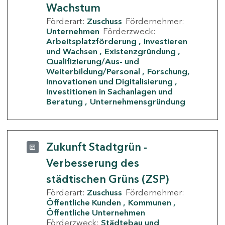
Wachstum
Förderart:
Zuschuss
Fördernehmer:
Unternehmen
Förderzweck:
Arbeitsplatzförderung
Investieren
und Wachsen
Existenzgründung
Qualifizierung/Aus- und
Weiterbildung/Personal
Forschung,
Innovationen und Digitalisierung
Investitionen in Sachanlagen und
Beratung
Unternehmensgründung
Zukunft Stadtgrün -
Verbesserung des
städtischen Grüns (ZSP)
Förderart:
Zuschuss
Fördernehmer:
Öffentliche Kunden
Kommunen
Öffentliche Unternehmen
Förderzweck:
Städtebau und