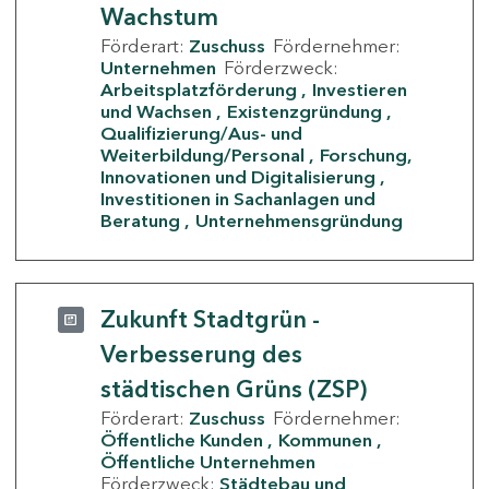
Wachstum
Förderart:
Zuschuss
Fördernehmer:
Unternehmen
Förderzweck:
Arbeitsplatzförderung
Investieren
und Wachsen
Existenzgründung
Qualifizierung/Aus- und
Weiterbildung/Personal
Forschung,
Innovationen und Digitalisierung
Investitionen in Sachanlagen und
Beratung
Unternehmensgründung
Zukunft Stadtgrün -
Verbesserung des
städtischen Grüns (ZSP)
Förderart:
Zuschuss
Fördernehmer:
Öffentliche Kunden
Kommunen
Öffentliche Unternehmen
Förderzweck:
Städtebau und