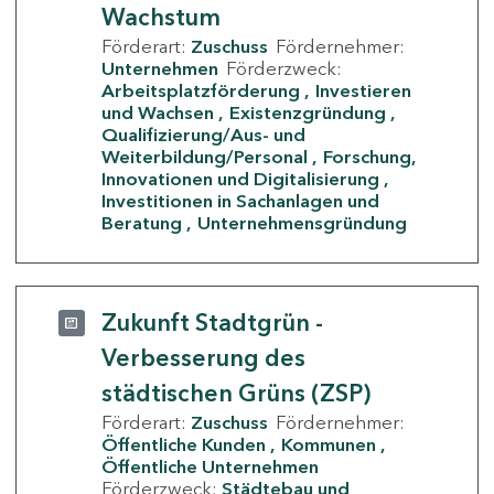
Wachstum
Förderart:
Zuschuss
Fördernehmer:
Unternehmen
Förderzweck:
Arbeitsplatzförderung
Investieren
und Wachsen
Existenzgründung
Qualifizierung/Aus- und
Weiterbildung/Personal
Forschung,
Innovationen und Digitalisierung
Investitionen in Sachanlagen und
Beratung
Unternehmensgründung
Zukunft Stadtgrün -
Verbesserung des
städtischen Grüns (ZSP)
Förderart:
Zuschuss
Fördernehmer:
Öffentliche Kunden
Kommunen
Öffentliche Unternehmen
Förderzweck:
Städtebau und