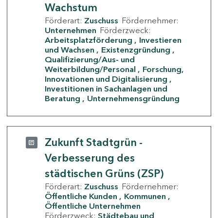
Wachstum
Förderart:
Zuschuss
Fördernehmer:
Unternehmen
Förderzweck:
Arbeitsplatzförderung
Investieren
und Wachsen
Existenzgründung
Qualifizierung/Aus- und
Weiterbildung/Personal
Forschung,
Innovationen und Digitalisierung
Investitionen in Sachanlagen und
Beratung
Unternehmensgründung
Zukunft Stadtgrün -
Verbesserung des
städtischen Grüns (ZSP)
Förderart:
Zuschuss
Fördernehmer:
Öffentliche Kunden
Kommunen
Öffentliche Unternehmen
Förderzweck:
Städtebau und