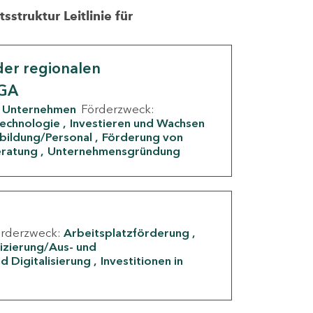
struktur Leitlinie für
er regionalen
IGA
Unternehmen
Förderzweck:
Technologie
Investieren und Wachsen
rbildung/Personal
Förderung von
eratung
Unternehmensgründung
örderzweck:
Arbeitsplatzförderung
fizierung/Aus- und
d Digitalisierung
Investitionen in
g