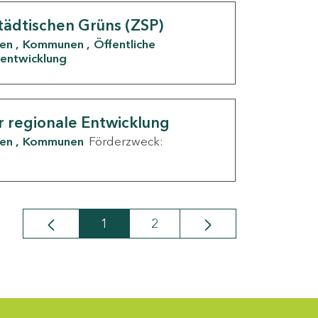
tädtischen Grüns (ZSP)
den
Kommunen
Öffentliche
entwicklung
r regionale Entwicklung
den
Kommunen
Förderzweck:
1
2
Seite
Seite