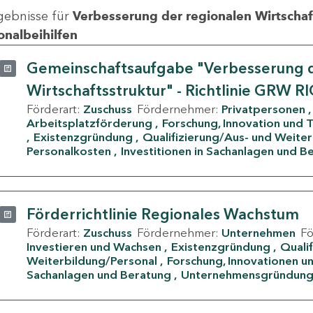
gebnisse für
Verbesserung der regionalen Wirtschafts
onalbeihilfen
Gemeinschaftsaufgabe "Verbesserung d
Wirtschaftsstruktur" - Richtlinie GRW R
Förderart:
Zuschuss
Fördernehmer:
Privatpersonen
Arbeitsplatzförderung
Forschung, Innovation und 
Existenzgründung
Qualifizierung/Aus- und Weite
Personalkosten
Investitionen in Sachanlagen und B
Förderrichtlinie Regionales Wachstum
Förderart:
Zuschuss
Fördernehmer:
Unternehmen
F
Investieren und Wachsen
Existenzgründung
Quali
Weiterbildung/Personal
Forschung, Innovationen un
Sachanlagen und Beratung
Unternehmensgründun