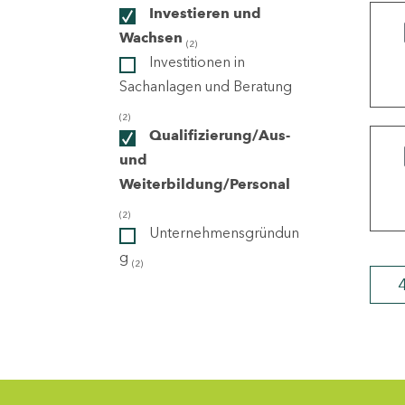
Investieren und
Wachsen
(2)
ndorte
Investitionen in
Sachanlagen und Beratung
(2)
Qualifizierung/Aus-
und
Weiterbildung/Personal
(2)
Unternehmensgründun
g
(2)