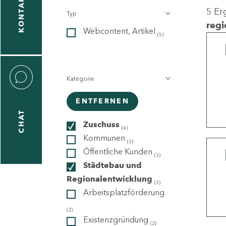
KONTAKT
5 Er
Typ
gen
regi
Webcontent, Artikel
n
(5)
Kategorie
ENTFERNEN
CHAT
icecenter
Zuschuss
(4)
Kommunen
(3)
Öffentliche Kunden
(3)
taktformular
Städtebau und
Regionalentwicklung
(3)
Arbeitsplatzförderung
erportal
(2)
Existenzgründung
(2)