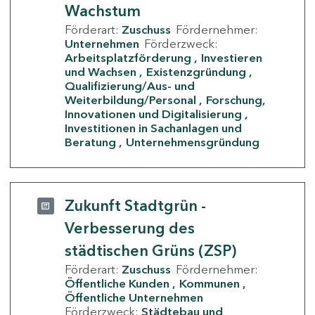
Wachstum
Förderart:
Zuschuss
Fördernehmer:
Unternehmen
Förderzweck:
Arbeitsplatzförderung
Investieren
und Wachsen
Existenzgründung
Qualifizierung/Aus- und
Weiterbildung/Personal
Forschung,
Innovationen und Digitalisierung
Investitionen in Sachanlagen und
Beratung
Unternehmensgründung
Zukunft Stadtgrün -
Verbesserung des
städtischen Grüns (ZSP)
Förderart:
Zuschuss
Fördernehmer:
Öffentliche Kunden
Kommunen
Öffentliche Unternehmen
Förderzweck:
Städtebau und