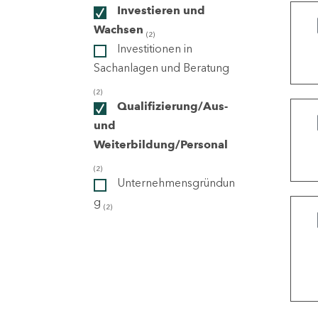
Investieren und
Wachsen
(2)
ndorte
Investitionen in
Sachanlagen und Beratung
(2)
Qualifizierung/Aus-
und
Weiterbildung/Personal
(2)
Unternehmensgründun
g
(2)