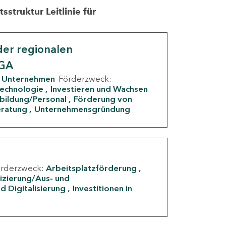
struktur Leitlinie für
er regionalen
IGA
Unternehmen
Förderzweck:
Technologie
Investieren und Wachsen
rbildung/Personal
Förderung von
eratung
Unternehmensgründung
örderzweck:
Arbeitsplatzförderung
fizierung/Aus- und
d Digitalisierung
Investitionen in
g