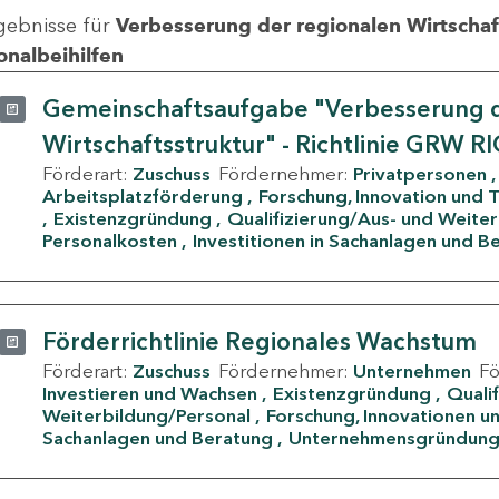
gebnisse für
Verbesserung der regionalen Wirtschafts
onalbeihilfen
Gemeinschaftsaufgabe "Verbesserung d
Wirtschaftsstruktur" - Richtlinie GRW R
Förderart:
Zuschuss
Fördernehmer:
Privatpersonen
Arbeitsplatzförderung
Forschung, Innovation und 
Existenzgründung
Qualifizierung/Aus- und Weite
Personalkosten
Investitionen in Sachanlagen und B
Förderrichtlinie Regionales Wachstum
Förderart:
Zuschuss
Fördernehmer:
Unternehmen
F
Investieren und Wachsen
Existenzgründung
Quali
Weiterbildung/Personal
Forschung, Innovationen un
Sachanlagen und Beratung
Unternehmensgründun