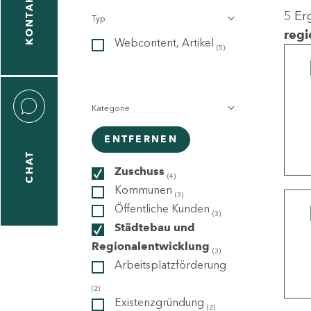
KONTAKT
5 Er
Typ
gen
regi
Webcontent, Artikel
n
(5)
Kategorie
ENTFERNEN
CHAT
icecenter
Zuschuss
(4)
Kommunen
(3)
Öffentliche Kunden
(3)
taktformular
Städtebau und
Regionalentwicklung
(3)
Arbeitsplatzförderung
erportal
(2)
Existenzgründung
(2)