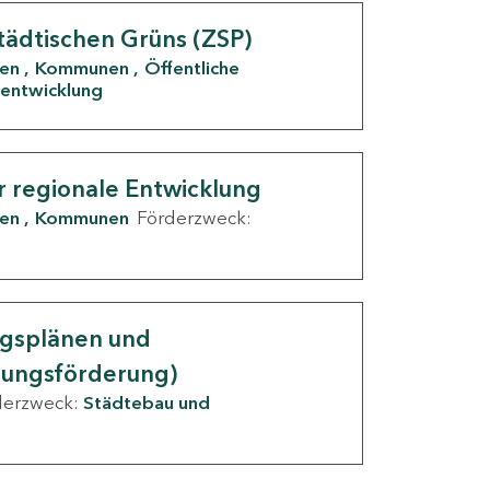
tädtischen Grüns (ZSP)
den
Kommunen
Öffentliche
entwicklung
r regionale Entwicklung
den
Kommunen
Förderzweck:
ngsplänen und
nungsförderung)
derzweck:
Städtebau und