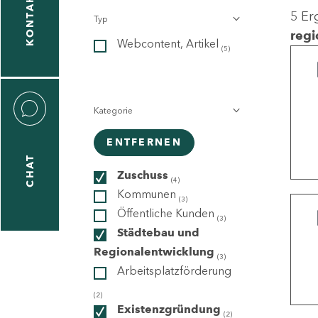
KONTAKT
5 Er
Typ
gen
regi
Webcontent, Artikel
n
(5)
Kategorie
ENTFERNEN
CHAT
icecenter
Zuschuss
(4)
Kommunen
(3)
Öffentliche Kunden
(3)
taktformular
Städtebau und
Regionalentwicklung
(3)
Arbeitsplatzförderung
erportal
(2)
Existenzgründung
(2)