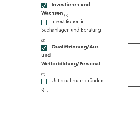
Investieren und
Wachsen
(2)
ndorte
Investitionen in
Sachanlagen und Beratung
(2)
Qualifizierung/Aus-
und
Weiterbildung/Personal
(2)
Unternehmensgründun
g
(2)