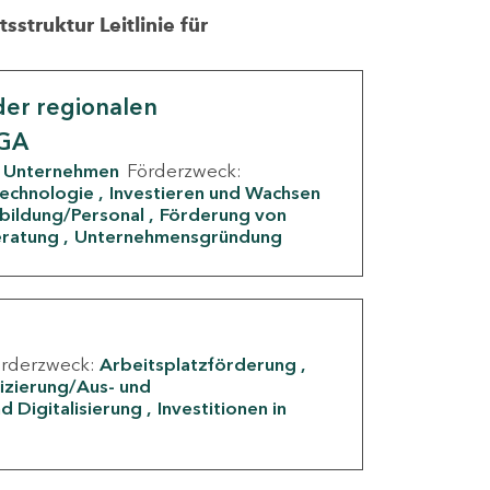
struktur Leitlinie für
er regionalen
IGA
Unternehmen
Förderzweck:
Technologie
Investieren und Wachsen
rbildung/Personal
Förderung von
eratung
Unternehmensgründung
örderzweck:
Arbeitsplatzförderung
fizierung/Aus- und
d Digitalisierung
Investitionen in
g