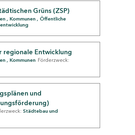
tädtischen Grüns (ZSP)
den
Kommunen
Öffentliche
entwicklung
r regionale Entwicklung
den
Kommunen
Förderzweck:
ngsplänen und
nungsförderung)
derzweck:
Städtebau und