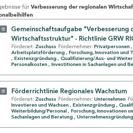
gebnisse für
Verbesserung der regionalen Wirtschafts
onalbeihilfen
Gemeinschaftsaufgabe "Verbesserung d
Wirtschaftsstruktur" - Richtlinie GRW R
Förderart:
Zuschuss
Fördernehmer:
Privatpersonen
Arbeitsplatzförderung
Forschung, Innovation und 
Existenzgründung
Qualifizierung/Aus- und Weite
Personalkosten
Investitionen in Sachanlagen und B
Förderrichtlinie Regionales Wachstum
Förderart:
Zuschuss
Fördernehmer:
Unternehmen
F
Investieren und Wachsen
Existenzgründung
Quali
Weiterbildung/Personal
Forschung, Innovationen un
Sachanlagen und Beratung
Unternehmensgründun