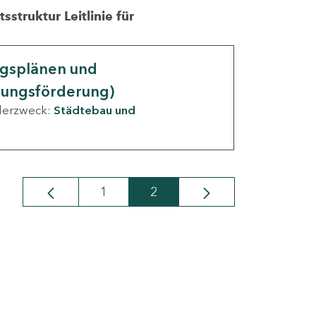
struktur Leitlinie für
ngsplänen und
nungsförderung)
derzweck:
Städtebau und
1
2
Seite
Seite