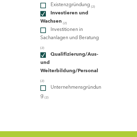
Existenzgründung
(2)
Investieren und
ndorte
Wachsen
(2)
Investitionen in
Sachanlagen und Beratung
(2)
Qualifizierung/Aus-
und
Weiterbildung/Personal
(2)
Unternehmensgründun
g
(2)