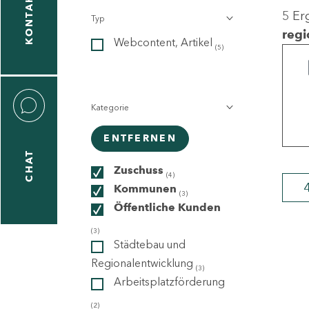
KONTAKT
5 Er
Typ
gen
regi
Webcontent, Artikel
n
(5)
Kategorie
ENTFERNEN
CHAT
icecenter
Zuschuss
(4)
Kommunen
(3)
Öffentliche Kunden
taktformular
(3)
Städtebau und
Regionalentwicklung
(3)
Arbeitsplatzförderung
erportal
(2)