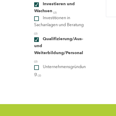
Investieren und
Wachsen
(2)
ndorte
Investitionen in
Sachanlagen und Beratung
(2)
Qualifizierung/Aus-
und
Weiterbildung/Personal
(2)
Unternehmensgründun
g
(2)