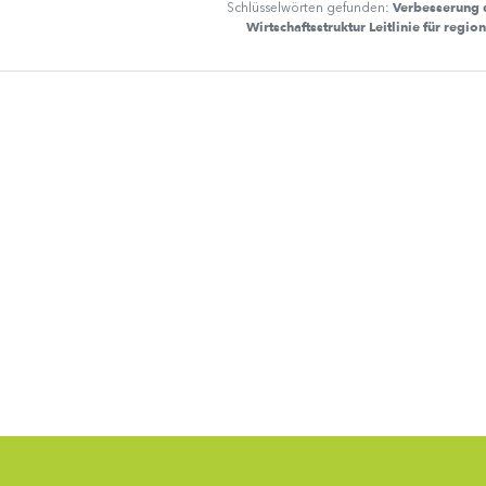
Verbesserung 
Schlüsselwörten gefunden:
Wirtschaftsstruktur Leitlinie für regio