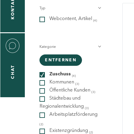
KONTAKT
Typ
gen
Webcontent, Artikel
n
(4)
Kategorie
ENTFERNEN
CHAT
icecenter
Zuschuss
(4)
Kommunen
(3)
Öffentliche Kunden
(3)
taktformular
Städtebau und
Regionalentwicklung
(3)
Arbeitsplatzförderung
erportal
(2)
Existenzgründung
(2)