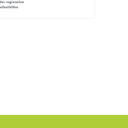
der regionalen
nalbeihilfen
.