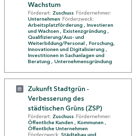
Wachstum
Förderart:
Zuschuss
Fördernehmer:
Unternehmen
Förderzweck:
Arbeitsplatzförderung
Investieren
und Wachsen
Existenzgründung
Qualifizierung/Aus- und
Weiterbildung/Personal
Forschung,
Innovationen und Digitalisierung
Investitionen in Sachanlagen und
Beratung
Unternehmensgründung
Zukunft Stadtgrün -
Verbesserung des
städtischen Grüns (ZSP)
Förderart:
Zuschuss
Fördernehmer:
Öffentliche Kunden
Kommunen
Öffentliche Unternehmen
Förderzweck:
Städtebau und