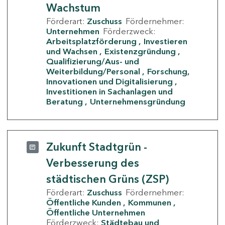
Wachstum
Förderart:
Zuschuss
Fördernehmer:
Unternehmen
Förderzweck:
Arbeitsplatzförderung
Investieren
und Wachsen
Existenzgründung
Qualifizierung/Aus- und
Weiterbildung/Personal
Forschung,
Innovationen und Digitalisierung
Investitionen in Sachanlagen und
Beratung
Unternehmensgründung
Zukunft Stadtgrün -
Verbesserung des
städtischen Grüns (ZSP)
Förderart:
Zuschuss
Fördernehmer:
Öffentliche Kunden
Kommunen
Öffentliche Unternehmen
Förderzweck:
Städtebau und