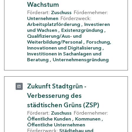
Wachstum
Förderart:
Zuschuss
Fördernehmer:
Unternehmen
Förderzweck:
Arbeitsplatzförderung
Investieren
und Wachsen
Existenzgründung
Qualifizierung/Aus- und
Weiterbildung/Personal
Forschung,
Innovationen und Digitalisierung
Investitionen in Sachanlagen und
Beratung
Unternehmensgründung
Zukunft Stadtgrün -
Verbesserung des
städtischen Grüns (ZSP)
Förderart:
Zuschuss
Fördernehmer:
Öffentliche Kunden
Kommunen
Öffentliche Unternehmen
Förderzweck:
Städtebau und