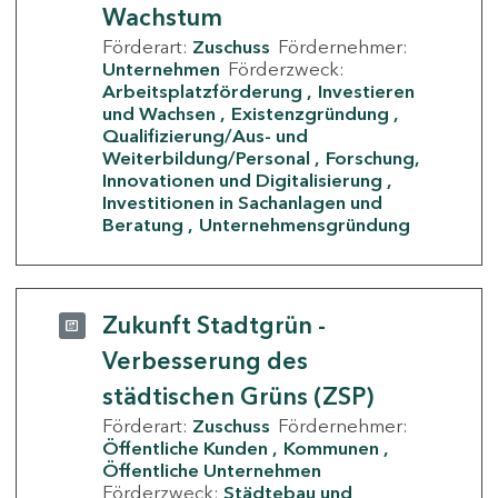
Wachstum
Förderart:
Zuschuss
Fördernehmer:
Unternehmen
Förderzweck:
Arbeitsplatzförderung
Investieren
und Wachsen
Existenzgründung
Qualifizierung/Aus- und
Weiterbildung/Personal
Forschung,
Innovationen und Digitalisierung
Investitionen in Sachanlagen und
Beratung
Unternehmensgründung
Zukunft Stadtgrün -
Verbesserung des
städtischen Grüns (ZSP)
Förderart:
Zuschuss
Fördernehmer:
Öffentliche Kunden
Kommunen
Öffentliche Unternehmen
Förderzweck:
Städtebau und