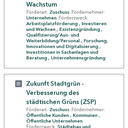
Wachstum
Förderart:
Zuschuss
Fördernehmer:
Unternehmen
Förderzweck:
Arbeitsplatzförderung
Investieren
und Wachsen
Existenzgründung
Qualifizierung/Aus- und
Weiterbildung/Personal
Forschung,
Innovationen und Digitalisierung
Investitionen in Sachanlagen und
Beratung
Unternehmensgründung
Zukunft Stadtgrün -
Verbesserung des
städtischen Grüns (ZSP)
Förderart:
Zuschuss
Fördernehmer:
Öffentliche Kunden
Kommunen
Öffentliche Unternehmen
Förderzweck:
Städtebau und