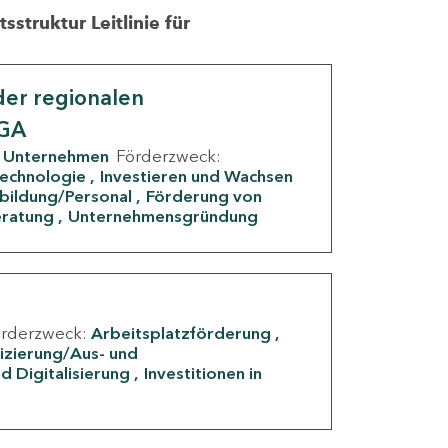
struktur Leitlinie für
er regionalen
IGA
Unternehmen
Förderzweck:
Technologie
Investieren und Wachsen
rbildung/Personal
Förderung von
eratung
Unternehmensgründung
örderzweck:
Arbeitsplatzförderung
fizierung/Aus- und
d Digitalisierung
Investitionen in
g