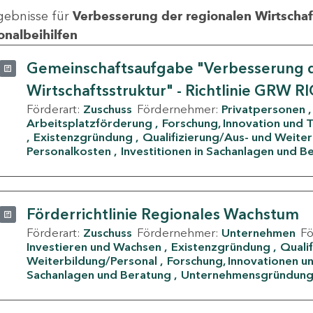
gebnisse für
Verbesserung der regionalen Wirtschafts
onalbeihilfen
Gemeinschaftsaufgabe "Verbesserung d
Wirtschaftsstruktur" - Richtlinie GRW R
Förderart:
Zuschuss
Fördernehmer:
Privatpersonen
Arbeitsplatzförderung
Forschung, Innovation und 
Existenzgründung
Qualifizierung/Aus- und Weite
Personalkosten
Investitionen in Sachanlagen und B
Förderrichtlinie Regionales Wachstum
Förderart:
Zuschuss
Fördernehmer:
Unternehmen
F
Investieren und Wachsen
Existenzgründung
Quali
Weiterbildung/Personal
Forschung, Innovationen un
Sachanlagen und Beratung
Unternehmensgründun