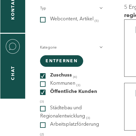
KONTAKT
5 Er
Typ
gen
regi
Webcontent, Artikel
n
(5)
Kategorie
ENTFERNEN
CHAT
icecenter
Zuschuss
(4)
Kommunen
(3)
Öffentliche Kunden
taktformular
(3)
Städtebau und
Regionalentwicklung
(3)
Arbeitsplatzförderung
erportal
(2)