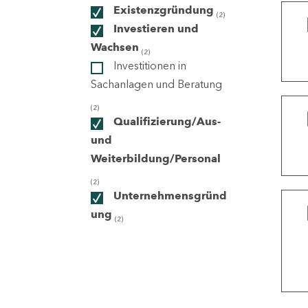
Existenzgründung
(2)
Investieren und
ndorte
Wachsen
(2)
Investitionen in
Sachanlagen und Beratung
(2)
Qualifizierung/Aus-
und
Weiterbildung/Personal
(2)
Unternehmensgründ
ung
(2)