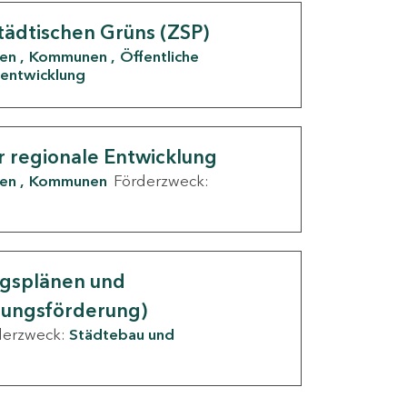
tädtischen Grüns (ZSP)
den
Kommunen
Öffentliche
entwicklung
r regionale Entwicklung
den
Kommunen
Förderzweck:
ngsplänen und
nungsförderung)
derzweck:
Städtebau und