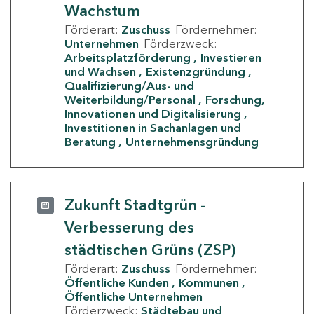
Wachstum
Förderart:
Zuschuss
Fördernehmer:
Unternehmen
Förderzweck:
Arbeitsplatzförderung
Investieren
und Wachsen
Existenzgründung
Qualifizierung/Aus- und
Weiterbildung/Personal
Forschung,
Innovationen und Digitalisierung
Investitionen in Sachanlagen und
Beratung
Unternehmensgründung
Zukunft Stadtgrün -
Verbesserung des
städtischen Grüns (ZSP)
Förderart:
Zuschuss
Fördernehmer:
Öffentliche Kunden
Kommunen
Öffentliche Unternehmen
Förderzweck:
Städtebau und