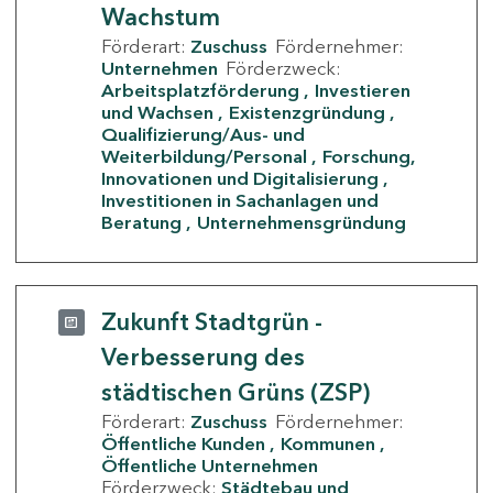
Wachstum
Förderart:
Zuschuss
Fördernehmer:
Unternehmen
Förderzweck:
Arbeitsplatzförderung
Investieren
und Wachsen
Existenzgründung
Qualifizierung/Aus- und
Weiterbildung/Personal
Forschung,
Innovationen und Digitalisierung
Investitionen in Sachanlagen und
Beratung
Unternehmensgründung
Zukunft Stadtgrün -
Verbesserung des
städtischen Grüns (ZSP)
Förderart:
Zuschuss
Fördernehmer:
Öffentliche Kunden
Kommunen
Öffentliche Unternehmen
Förderzweck:
Städtebau und