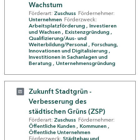
Wachstum
Förderart:
Zuschuss
Fördernehmer:
Unternehmen
Förderzweck:
Arbeitsplatzförderung
Investieren
und Wachsen
Existenzgründung
Qualifizierung/Aus- und
Weiterbildung/Personal
Forschung,
Innovationen und Digitalisierung
Investitionen in Sachanlagen und
Beratung
Unternehmensgründung
Zukunft Stadtgrün -
Verbesserung des
städtischen Grüns (ZSP)
Förderart:
Zuschuss
Fördernehmer:
Öffentliche Kunden
Kommunen
Öffentliche Unternehmen
Förderzweck:
Städtebau und