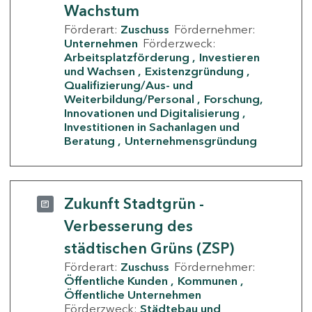
Wachstum
Förderart:
Zuschuss
Fördernehmer:
Unternehmen
Förderzweck:
Arbeitsplatzförderung
Investieren
und Wachsen
Existenzgründung
Qualifizierung/Aus- und
Weiterbildung/Personal
Forschung,
Innovationen und Digitalisierung
Investitionen in Sachanlagen und
Beratung
Unternehmensgründung
Zukunft Stadtgrün -
Verbesserung des
städtischen Grüns (ZSP)
Förderart:
Zuschuss
Fördernehmer:
Öffentliche Kunden
Kommunen
Öffentliche Unternehmen
Förderzweck:
Städtebau und