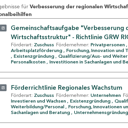
gebnisse für
Verbesserung der regionalen Wirtschafts
onalbeihilfen
Gemeinschaftsaufgabe "Verbesserung d
Wirtschaftsstruktur" - Richtlinie GRW R
Förderart:
Zuschuss
Fördernehmer:
Privatpersonen
Arbeitsplatzförderung
Forschung, Innovation und 
Existenzgründung
Qualifizierung/Aus- und Weite
Personalkosten
Investitionen in Sachanlagen und B
Förderrichtlinie Regionales Wachstum
Förderart:
Zuschuss
Fördernehmer:
Unternehmen
F
Investieren und Wachsen
Existenzgründung
Quali
Weiterbildung/Personal
Forschung, Innovationen un
Sachanlagen und Beratung
Unternehmensgründun