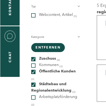
KONTAKT
5 Er
Typ
gen
regi
Webcontent, Artikel
n
(5)
Kategorie
ENTFERNEN
CHAT
icecenter
Zuschuss
(4)
Kommunen
(3)
Öffentliche Kunden
taktformular
(3)
Städtebau und
Regionalentwicklung
(3)
Arbeitsplatzförderung
erportal
(2)