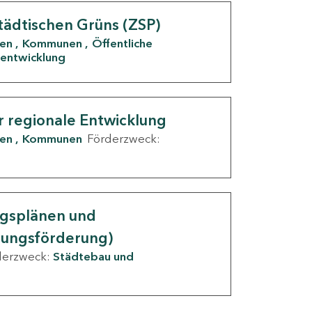
tädtischen Grüns (ZSP)
den
Kommunen
Öffentliche
entwicklung
r regionale Entwicklung
den
Kommunen
Förderzweck:
ngsplänen und
nungsförderung)
derzweck:
Städtebau und