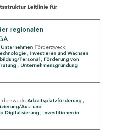
struktur Leitlinie für
er regionalen
IGA
Unternehmen
Förderzweck:
Technologie
Investieren und Wachsen
rbildung/Personal
Förderung von
eratung
Unternehmensgründung
örderzweck:
Arbeitsplatzförderung
fizierung/Aus- und
d Digitalisierung
Investitionen in
g