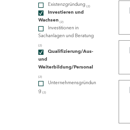
Existenzgründung
(2)
Investieren und
ndorte
Wachsen
(2)
Investitionen in
Sachanlagen und Beratung
(2)
Qualifizierung/Aus-
und
Weiterbildung/Personal
(2)
Unternehmensgründun
g
(2)