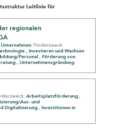
struktur Leitlinie für
er regionalen
IGA
Unternehmen
Förderzweck:
Technologie
Investieren und Wachsen
rbildung/Personal
Förderung von
eratung
Unternehmensgründung
örderzweck:
Arbeitsplatzförderung
fizierung/Aus- und
d Digitalisierung
Investitionen in
g