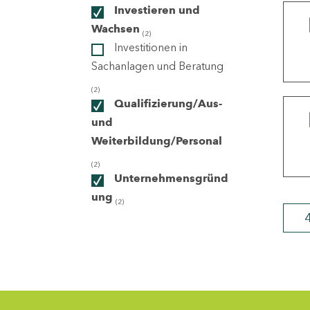
Investieren und
Wachsen
(2)
ndorte
Investitionen in
Sachanlagen und Beratung
(2)
Qualifizierung/Aus-
und
Weiterbildung/Personal
(2)
Unternehmensgründ
ung
(2)