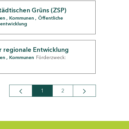
tädtischen Grüns (ZSP)
den
Kommunen
Öffentliche
entwicklung
r regionale Entwicklung
den
Kommunen
Förderzweck:
1
2
Seite
Seite