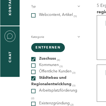
KONTAKT
5 Er
Typ
gen
regi
Webcontent, Artikel
n
(5)
Kategorie
ENTFERNEN
CHAT
icecenter
Zuschuss
(4)
Kommunen
(3)
Öffentliche Kunden
(3)
taktformular
Städtebau und
Regionalentwicklung
(3)
Arbeitsplatzförderung
erportal
(2)
Existenzgründung
(2)