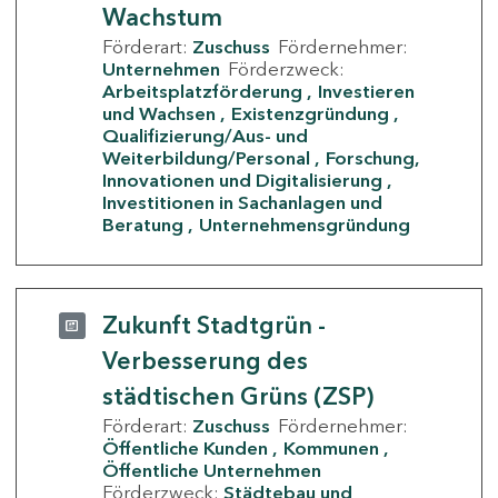
Wachstum
Förderart:
Zuschuss
Fördernehmer:
Unternehmen
Förderzweck:
Arbeitsplatzförderung
Investieren
und Wachsen
Existenzgründung
Qualifizierung/Aus- und
Weiterbildung/Personal
Forschung,
Innovationen und Digitalisierung
Investitionen in Sachanlagen und
Beratung
Unternehmensgründung
Zukunft Stadtgrün -
Verbesserung des
städtischen Grüns (ZSP)
Förderart:
Zuschuss
Fördernehmer:
Öffentliche Kunden
Kommunen
Öffentliche Unternehmen
Förderzweck:
Städtebau und