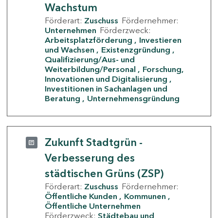
Wachstum
Förderart:
Zuschuss
Fördernehmer:
Unternehmen
Förderzweck:
Arbeitsplatzförderung
Investieren
und Wachsen
Existenzgründung
Qualifizierung/Aus- und
Weiterbildung/Personal
Forschung,
Innovationen und Digitalisierung
Investitionen in Sachanlagen und
Beratung
Unternehmensgründung
Zukunft Stadtgrün -
Verbesserung des
städtischen Grüns (ZSP)
Förderart:
Zuschuss
Fördernehmer:
Öffentliche Kunden
Kommunen
Öffentliche Unternehmen
Förderzweck:
Städtebau und