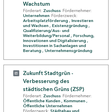
Wachstum
Förderart:
Zuschuss
Fördernehmer:
Unternehmen
Förderzweck:
Arbeitsplatzförderung
Investieren
und Wachsen
Existenzgründung
Qualifizierung/Aus- und
Weiterbildung/Personal
Forschung,
Innovationen und Digitalisierung
Investitionen in Sachanlagen und
Beratung
Unternehmensgründung
Zukunft Stadtgrün -
Verbesserung des
städtischen Grüns (ZSP)
Förderart:
Zuschuss
Fördernehmer:
Öffentliche Kunden
Kommunen
Öffentliche Unternehmen
Förderzweck:
Städtebau und