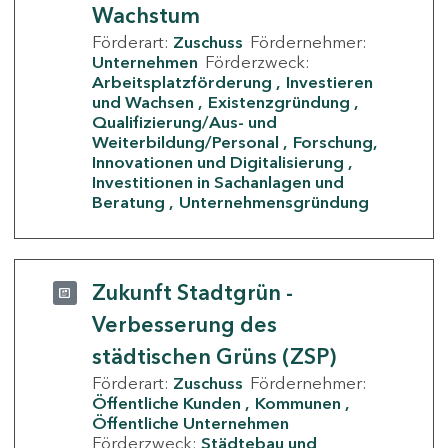
Wachstum
Förderart:
Zuschuss
Fördernehmer:
Unternehmen
Förderzweck:
Arbeitsplatzförderung
Investieren
und Wachsen
Existenzgründung
Qualifizierung/Aus- und
Weiterbildung/Personal
Forschung,
Innovationen und Digitalisierung
Investitionen in Sachanlagen und
Beratung
Unternehmensgründung
Zukunft Stadtgrün -
Verbesserung des
städtischen Grüns (ZSP)
Förderart:
Zuschuss
Fördernehmer:
Öffentliche Kunden
Kommunen
Öffentliche Unternehmen
Förderzweck:
Städtebau und