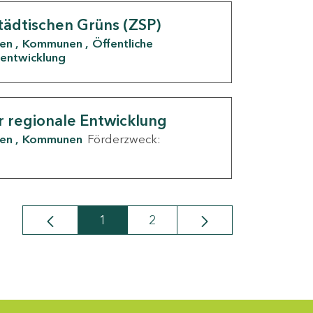
tädtischen Grüns (ZSP)
den
Kommunen
Öffentliche
entwicklung
r regionale Entwicklung
den
Kommunen
Förderzweck:
1
2
Seite
Seite