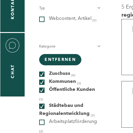
KONTAKT
5 Er
Typ
gen
regi
Webcontent, Artikel
n
(5)
Kategorie
ENTFERNEN
CHAT
icecenter
Zuschuss
(4)
Kommunen
(3)
Öffentliche Kunden
taktformular
(3)
Städtebau und
Regionalentwicklung
(3)
Arbeitsplatzförderung
erportal
(2)