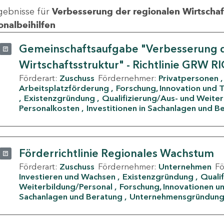
gebnisse für
Verbesserung der regionalen Wirtschafts
onalbeihilfen
Gemeinschaftsaufgabe "Verbesserung d
Wirtschaftsstruktur" - Richtlinie GRW R
Förderart:
Zuschuss
Fördernehmer:
Privatpersonen
Arbeitsplatzförderung
Forschung, Innovation und 
Existenzgründung
Qualifizierung/Aus- und Weite
Personalkosten
Investitionen in Sachanlagen und B
Förderrichtlinie Regionales Wachstum
Förderart:
Zuschuss
Fördernehmer:
Unternehmen
F
Investieren und Wachsen
Existenzgründung
Quali
Weiterbildung/Personal
Forschung, Innovationen un
Sachanlagen und Beratung
Unternehmensgründun