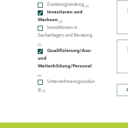
Existenzgründung
(2)
Investieren und
ndorte
Wachsen
(2)
Investitionen in
Sachanlagen und Beratung
(2)
Qualifizierung/Aus-
und
Weiterbildung/Personal
(2)
Unternehmensgründun
g
(2)