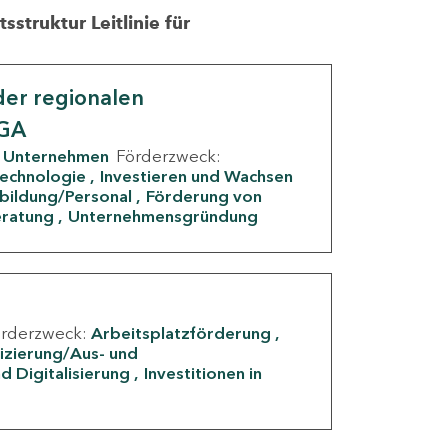
struktur Leitlinie für
er regionalen
IGA
Unternehmen
Förderzweck:
Technologie
Investieren und Wachsen
rbildung/Personal
Förderung von
eratung
Unternehmensgründung
örderzweck:
Arbeitsplatzförderung
fizierung/Aus- und
d Digitalisierung
Investitionen in
g