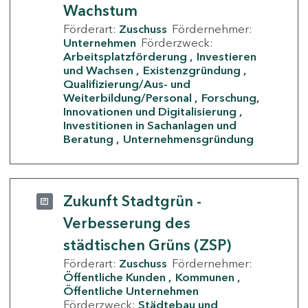
Wachstum
Förderart:
Zuschuss
Fördernehmer:
Unternehmen
Förderzweck:
Arbeitsplatzförderung
Investieren
und Wachsen
Existenzgründung
Qualifizierung/Aus- und
Weiterbildung/Personal
Forschung,
Innovationen und Digitalisierung
Investitionen in Sachanlagen und
Beratung
Unternehmensgründung
Zukunft Stadtgrün -
Verbesserung des
städtischen Grüns (ZSP)
Förderart:
Zuschuss
Fördernehmer:
Öffentliche Kunden
Kommunen
Öffentliche Unternehmen
Förderzweck:
Städtebau und