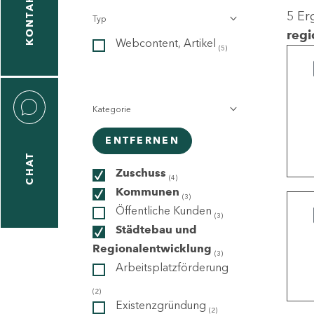
KONTAKT
5 Er
Typ
gen
regi
Webcontent, Artikel
n
(5)
Kategorie
ENTFERNEN
CHAT
icecenter
Zuschuss
(4)
Kommunen
(3)
Öffentliche Kunden
(3)
taktformular
Städtebau und
Regionalentwicklung
(3)
Arbeitsplatzförderung
erportal
(2)
Existenzgründung
(2)