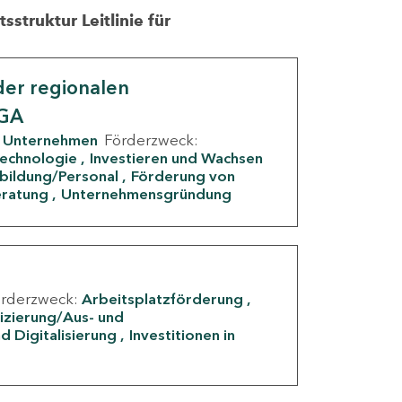
struktur Leitlinie für
er regionalen
IGA
Unternehmen
Förderzweck:
Technologie
Investieren und Wachsen
rbildung/Personal
Förderung von
eratung
Unternehmensgründung
örderzweck:
Arbeitsplatzförderung
fizierung/Aus- und
d Digitalisierung
Investitionen in
g