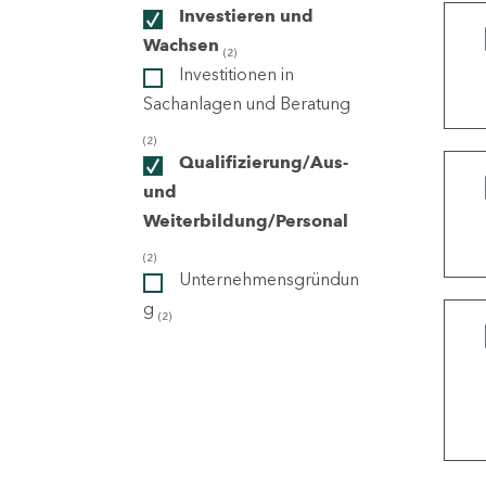
Investieren und
Wachsen
(2)
ndorte
Investitionen in
Sachanlagen und Beratung
(2)
Qualifizierung/Aus-
und
Weiterbildung/Personal
(2)
Unternehmensgründun
g
(2)