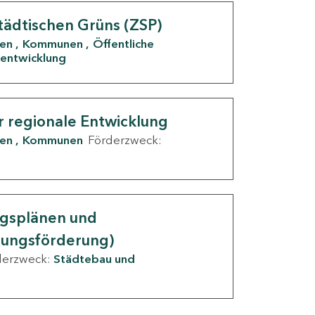
tädtischen Grüns (ZSP)
den
Kommunen
Öffentliche
entwicklung
r regionale Entwicklung
den
Kommunen
Förderzweck:
ngsplänen und
nungsförderung)
derzweck:
Städtebau und