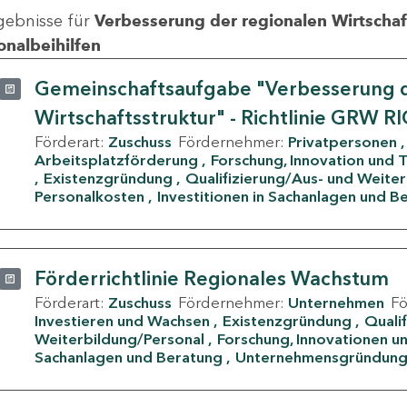
gebnisse für
Verbesserung der regionalen Wirtschafts
onalbeihilfen
Gemeinschaftsaufgabe "Verbesserung d
Wirtschaftsstruktur" - Richtlinie GRW R
Förderart:
Zuschuss
Fördernehmer:
Privatpersonen
Arbeitsplatzförderung
Forschung, Innovation und 
Existenzgründung
Qualifizierung/Aus- und Weite
Personalkosten
Investitionen in Sachanlagen und B
Förderrichtlinie Regionales Wachstum
Förderart:
Zuschuss
Fördernehmer:
Unternehmen
F
Investieren und Wachsen
Existenzgründung
Quali
Weiterbildung/Personal
Forschung, Innovationen un
Sachanlagen und Beratung
Unternehmensgründun