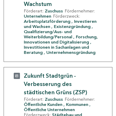
Wachstum
Förderart:
Zuschuss
Fördernehmer:
Unternehmen
Förderzweck:
Arbeitsplatzförderung
Investieren
und Wachsen
Existenzgründung
Qualifizierung/Aus- und
Weiterbildung/Personal
Forschung,
Innovationen und Digitalisierung
Investitionen in Sachanlagen und
Beratung
Unternehmensgründung
Zukunft Stadtgrün -
Verbesserung des
städtischen Grüns (ZSP)
Förderart:
Zuschuss
Fördernehmer:
Öffentliche Kunden
Kommunen
Öffentliche Unternehmen
Förderzweck:
Städtebau und