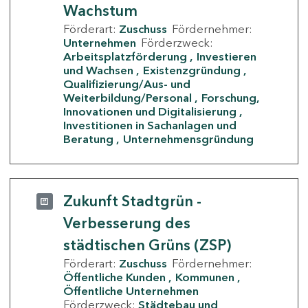
Wachstum
Förderart:
Zuschuss
Fördernehmer:
Unternehmen
Förderzweck:
Arbeitsplatzförderung
Investieren
und Wachsen
Existenzgründung
Qualifizierung/Aus- und
Weiterbildung/Personal
Forschung,
Innovationen und Digitalisierung
Investitionen in Sachanlagen und
Beratung
Unternehmensgründung
Zukunft Stadtgrün -
Verbesserung des
städtischen Grüns (ZSP)
Förderart:
Zuschuss
Fördernehmer:
Öffentliche Kunden
Kommunen
Öffentliche Unternehmen
Förderzweck:
Städtebau und