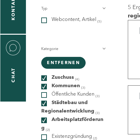
KONTAKT
5 Er
Typ
gen
regi
Webcontent, Artikel
n
(5)
Kategorie
ENTFERNEN
CHAT
icecenter
Zuschuss
(4)
Kommunen
(3)
Öffentliche Kunden
(3)
taktformular
Städtebau und
Regionalentwicklung
(3)
Arbeitsplatzförderun
g
erportal
(2)
Existenzgründung
(2)