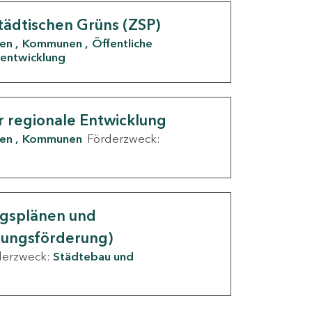
tädtischen Grüns (ZSP)
den
Kommunen
Öffentliche
entwicklung
r regionale Entwicklung
den
Kommunen
Förderzweck:
ngsplänen und
nungsförderung)
derzweck:
Städtebau und