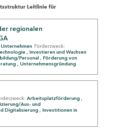
struktur Leitlinie für
er regionalen
IGA
Unternehmen
Förderzweck:
Technologie
Investieren und Wachsen
rbildung/Personal
Förderung von
eratung
Unternehmensgründung
örderzweck:
Arbeitsplatzförderung
fizierung/Aus- und
d Digitalisierung
Investitionen in
g