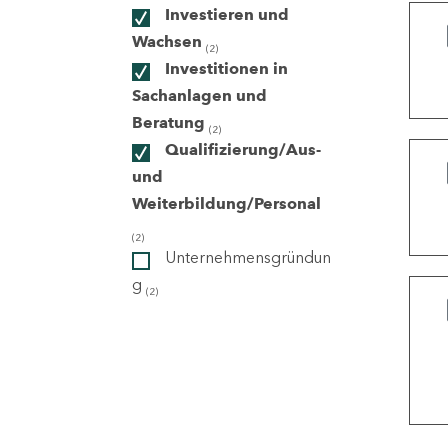
Investieren und
Wachsen
(2)
ndorte
Investitionen in
Sachanlagen und
Beratung
(2)
Qualifizierung/Aus-
und
Weiterbildung/Personal
(2)
Unternehmensgründun
g
(2)