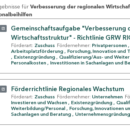
gebnisse für
Verbesserung der regionalen Wirtschafts
onalbeihilfen
Gemeinschaftsaufgabe "Verbesserung d
Wirtschaftsstruktur" - Richtlinie GRW R
Förderart:
Zuschuss
Fördernehmer:
Privatpersonen
Arbeitsplatzförderung
Forschung, Innovation und 
Existenzgründung
Qualifizierung/Aus- und Weite
Personalkosten
Investitionen in Sachanlagen und B
Förderrichtlinie Regionales Wachstum
Förderart:
Zuschuss
Fördernehmer:
Unternehmen
F
Investieren und Wachsen
Existenzgründung
Quali
Weiterbildung/Personal
Forschung, Innovationen un
Sachanlagen und Beratung
Unternehmensgründun