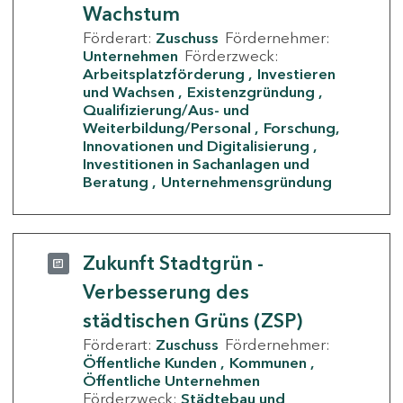
Wachstum
Förderart:
Zuschuss
Fördernehmer:
Unternehmen
Förderzweck:
Arbeitsplatzförderung
Investieren
und Wachsen
Existenzgründung
Qualifizierung/Aus- und
Weiterbildung/Personal
Forschung,
Innovationen und Digitalisierung
Investitionen in Sachanlagen und
Beratung
Unternehmensgründung
Zukunft Stadtgrün -
Verbesserung des
städtischen Grüns (ZSP)
Förderart:
Zuschuss
Fördernehmer:
Öffentliche Kunden
Kommunen
Öffentliche Unternehmen
Förderzweck:
Städtebau und