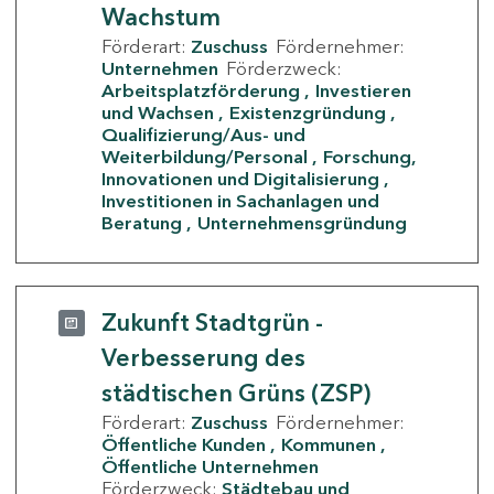
Wachstum
Förderart:
Zuschuss
Fördernehmer:
Unternehmen
Förderzweck:
Arbeitsplatzförderung
Investieren
und Wachsen
Existenzgründung
Qualifizierung/Aus- und
Weiterbildung/Personal
Forschung,
Innovationen und Digitalisierung
Investitionen in Sachanlagen und
Beratung
Unternehmensgründung
Zukunft Stadtgrün -
Verbesserung des
städtischen Grüns (ZSP)
Förderart:
Zuschuss
Fördernehmer:
Öffentliche Kunden
Kommunen
Öffentliche Unternehmen
Förderzweck:
Städtebau und