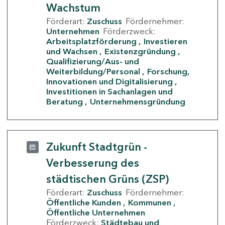
Wachstum
Förderart:
Zuschuss
Fördernehmer:
Unternehmen
Förderzweck:
Arbeitsplatzförderung
Investieren
und Wachsen
Existenzgründung
Qualifizierung/Aus- und
Weiterbildung/Personal
Forschung,
Innovationen und Digitalisierung
Investitionen in Sachanlagen und
Beratung
Unternehmensgründung
Zukunft Stadtgrün -
Verbesserung des
städtischen Grüns (ZSP)
Förderart:
Zuschuss
Fördernehmer:
Öffentliche Kunden
Kommunen
Öffentliche Unternehmen
Förderzweck:
Städtebau und