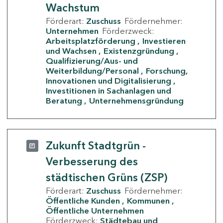
Wachstum
Förderart:
Zuschuss
Fördernehmer:
Unternehmen
Förderzweck:
Arbeitsplatzförderung
Investieren
und Wachsen
Existenzgründung
Qualifizierung/Aus- und
Weiterbildung/Personal
Forschung,
Innovationen und Digitalisierung
Investitionen in Sachanlagen und
Beratung
Unternehmensgründung
Zukunft Stadtgrün -
Verbesserung des
städtischen Grüns (ZSP)
Förderart:
Zuschuss
Fördernehmer:
Öffentliche Kunden
Kommunen
Öffentliche Unternehmen
Förderzweck:
Städtebau und