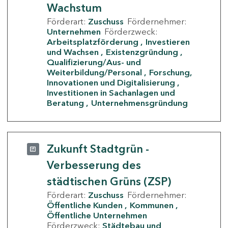
Wachstum
Förderart:
Zuschuss
Fördernehmer:
Unternehmen
Förderzweck:
Arbeitsplatzförderung
Investieren
und Wachsen
Existenzgründung
Qualifizierung/Aus- und
Weiterbildung/Personal
Forschung,
Innovationen und Digitalisierung
Investitionen in Sachanlagen und
Beratung
Unternehmensgründung
Zukunft Stadtgrün -
Verbesserung des
städtischen Grüns (ZSP)
Förderart:
Zuschuss
Fördernehmer:
Öffentliche Kunden
Kommunen
Öffentliche Unternehmen
Förderzweck:
Städtebau und