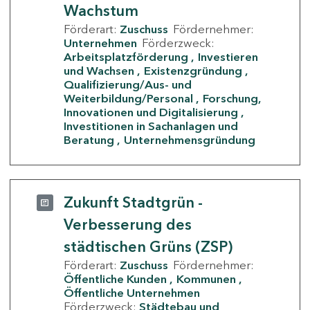
Wachstum
Förderart:
Zuschuss
Fördernehmer:
Unternehmen
Förderzweck:
Arbeitsplatzförderung
Investieren
und Wachsen
Existenzgründung
Qualifizierung/Aus- und
Weiterbildung/Personal
Forschung,
Innovationen und Digitalisierung
Investitionen in Sachanlagen und
Beratung
Unternehmensgründung
Zukunft Stadtgrün -
Verbesserung des
städtischen Grüns (ZSP)
Förderart:
Zuschuss
Fördernehmer:
Öffentliche Kunden
Kommunen
Öffentliche Unternehmen
Förderzweck:
Städtebau und