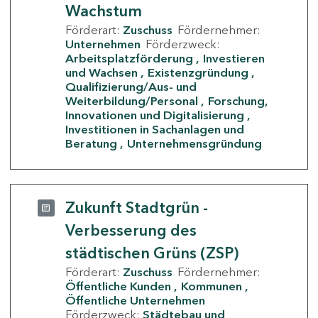
Wachstum
Förderart:
Zuschuss
Fördernehmer:
Unternehmen
Förderzweck:
Arbeitsplatzförderung
Investieren
und Wachsen
Existenzgründung
Qualifizierung/Aus- und
Weiterbildung/Personal
Forschung,
Innovationen und Digitalisierung
Investitionen in Sachanlagen und
Beratung
Unternehmensgründung
Zukunft Stadtgrün -
Verbesserung des
städtischen Grüns (ZSP)
Förderart:
Zuschuss
Fördernehmer:
Öffentliche Kunden
Kommunen
Öffentliche Unternehmen
Förderzweck:
Städtebau und