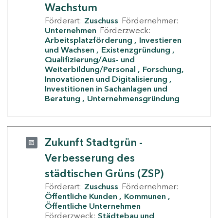
Wachstum
Förderart:
Zuschuss
Fördernehmer:
Unternehmen
Förderzweck:
Arbeitsplatzförderung
Investieren
und Wachsen
Existenzgründung
Qualifizierung/Aus- und
Weiterbildung/Personal
Forschung,
Innovationen und Digitalisierung
Investitionen in Sachanlagen und
Beratung
Unternehmensgründung
Zukunft Stadtgrün -
Verbesserung des
städtischen Grüns (ZSP)
Förderart:
Zuschuss
Fördernehmer:
Öffentliche Kunden
Kommunen
Öffentliche Unternehmen
Förderzweck:
Städtebau und