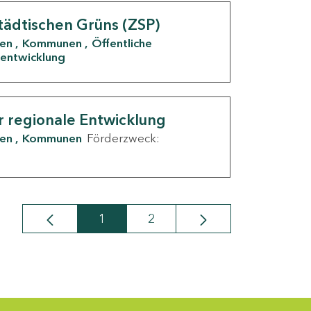
tädtischen Grüns (ZSP)
den
Kommunen
Öffentliche
entwicklung
r regionale Entwicklung
den
Kommunen
Förderzweck:
1
2
Seite
Seite