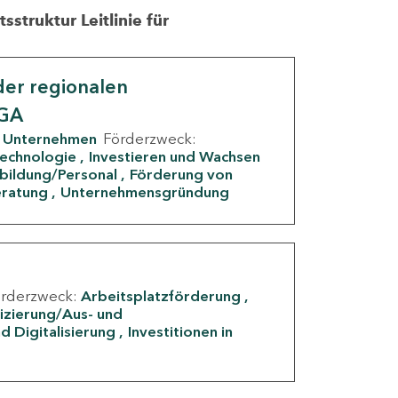
struktur Leitlinie für
er regionalen
IGA
Unternehmen
Förderzweck:
Technologie
Investieren und Wachsen
rbildung/Personal
Förderung von
eratung
Unternehmensgründung
örderzweck:
Arbeitsplatzförderung
fizierung/Aus- und
d Digitalisierung
Investitionen in
g