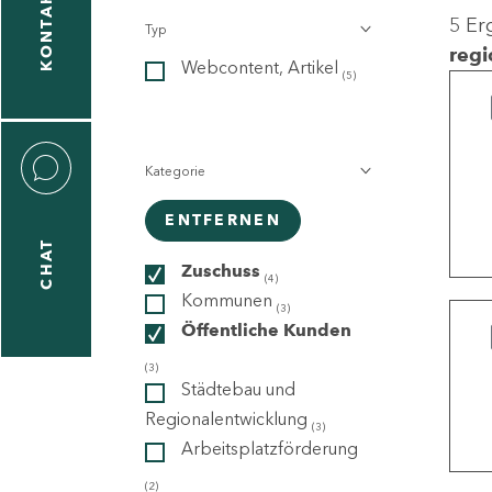
KONTAKT
5 Er
Typ
gen
regi
Webcontent, Artikel
n
(5)
Kategorie
ENTFERNEN
CHAT
icecenter
Zuschuss
(4)
Kommunen
(3)
Öffentliche Kunden
taktformular
(3)
Städtebau und
Regionalentwicklung
(3)
Arbeitsplatzförderung
erportal
(2)