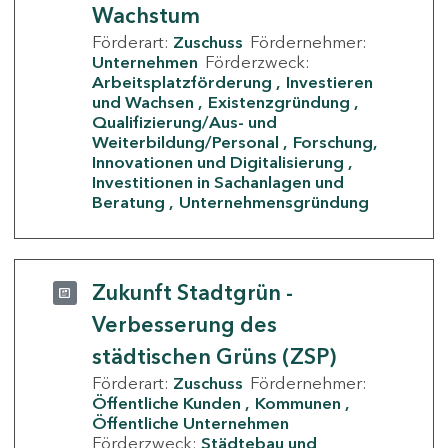
Wachstum
Förderart:
Zuschuss
Fördernehmer:
Unternehmen
Förderzweck:
Arbeitsplatzförderung
Investieren
und Wachsen
Existenzgründung
Qualifizierung/Aus- und
Weiterbildung/Personal
Forschung,
Innovationen und Digitalisierung
Investitionen in Sachanlagen und
Beratung
Unternehmensgründung
Zukunft Stadtgrün -
Verbesserung des
städtischen Grüns (ZSP)
Förderart:
Zuschuss
Fördernehmer:
Öffentliche Kunden
Kommunen
Öffentliche Unternehmen
Förderzweck:
Städtebau und