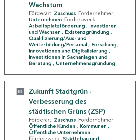
Wachstum
Förderart:
Zuschuss
Fördernehmer:
Unternehmen
Förderzweck:
Arbeitsplatzförderung
Investieren
und Wachsen
Existenzgründung
Qualifizierung/Aus- und
Weiterbildung/Personal
Forschung,
Innovationen und Digitalisierung
Investitionen in Sachanlagen und
Beratung
Unternehmensgründung
Zukunft Stadtgrün -
Verbesserung des
städtischen Grüns (ZSP)
Förderart:
Zuschuss
Fördernehmer:
Öffentliche Kunden
Kommunen
Öffentliche Unternehmen
Förderzweck:
Städtebau und