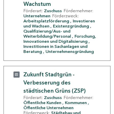
Wachstum
Förderart:
Zuschuss
Fördernehmer:
Unternehmen
Förderzweck:
Arbeitsplatzförderung
Investieren
und Wachsen
Existenzgründung
Qualifizierung/Aus- und
Weiterbildung/Personal
Forschung,
Innovationen und Digitalisierung
Investitionen in Sachanlagen und
Beratung
Unternehmensgründung
Zukunft Stadtgrün -
Verbesserung des
städtischen Grüns (ZSP)
Förderart:
Zuschuss
Fördernehmer:
Öffentliche Kunden
Kommunen
Öffentliche Unternehmen
Förderzweck:
Städtebau und