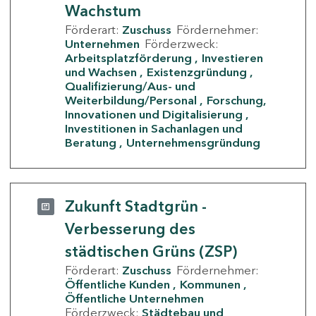
Wachstum
Förderart:
Zuschuss
Fördernehmer:
Unternehmen
Förderzweck:
Arbeitsplatzförderung
Investieren
und Wachsen
Existenzgründung
Qualifizierung/Aus- und
Weiterbildung/Personal
Forschung,
Innovationen und Digitalisierung
Investitionen in Sachanlagen und
Beratung
Unternehmensgründung
Zukunft Stadtgrün -
Verbesserung des
städtischen Grüns (ZSP)
Förderart:
Zuschuss
Fördernehmer:
Öffentliche Kunden
Kommunen
Öffentliche Unternehmen
Förderzweck:
Städtebau und