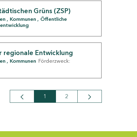
tädtischen Grüns (ZSP)
den
Kommunen
Öffentliche
entwicklung
r regionale Entwicklung
den
Kommunen
Förderzweck:
1
2
Seite
Seite