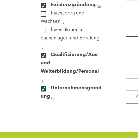
Existenzgründung
(2)
Investieren und
ndorte
Wachsen
(2)
Investitionen in
Sachanlagen und Beratung
(2)
Qualifizierung/Aus-
und
Weiterbildung/Personal
(2)
Unternehmensgründ
ung
(2)