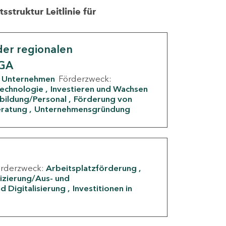
struktur Leitlinie für
er regionalen
IGA
Unternehmen
Förderzweck:
Technologie
Investieren und Wachsen
rbildung/Personal
Förderung von
eratung
Unternehmensgründung
örderzweck:
Arbeitsplatzförderung
fizierung/Aus- und
d Digitalisierung
Investitionen in
g