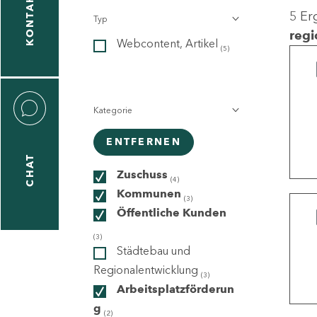
KONTAKT
5 Er
Typ
gen
regi
Webcontent, Artikel
n
(5)
Kategorie
ENTFERNEN
CHAT
icecenter
Zuschuss
(4)
Kommunen
(3)
Öffentliche Kunden
taktformular
(3)
Städtebau und
Regionalentwicklung
(3)
Arbeitsplatzförderun
erportal
g
(2)