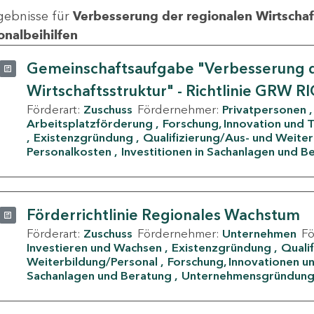
gebnisse für
Verbesserung der regionalen Wirtschafts
onalbeihilfen
Gemeinschaftsaufgabe "Verbesserung d
Wirtschaftsstruktur" - Richtlinie GRW R
Förderart:
Zuschuss
Fördernehmer:
Privatpersonen
Arbeitsplatzförderung
Forschung, Innovation und 
Existenzgründung
Qualifizierung/Aus- und Weite
Personalkosten
Investitionen in Sachanlagen und B
Förderrichtlinie Regionales Wachstum
Förderart:
Zuschuss
Fördernehmer:
Unternehmen
F
Investieren und Wachsen
Existenzgründung
Quali
Weiterbildung/Personal
Forschung, Innovationen un
Sachanlagen und Beratung
Unternehmensgründun