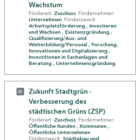
Wachstum
Förderart:
Zuschuss
Fördernehmer:
Unternehmen
Förderzweck:
Arbeitsplatzförderung
Investieren
und Wachsen
Existenzgründung
Qualifizierung/Aus- und
Weiterbildung/Personal
Forschung,
Innovationen und Digitalisierung
Investitionen in Sachanlagen und
Beratung
Unternehmensgründung
Zukunft Stadtgrün -
Verbesserung des
städtischen Grüns (ZSP)
Förderart:
Zuschuss
Fördernehmer:
Öffentliche Kunden
Kommunen
Öffentliche Unternehmen
Förderzweck:
Städtebau und