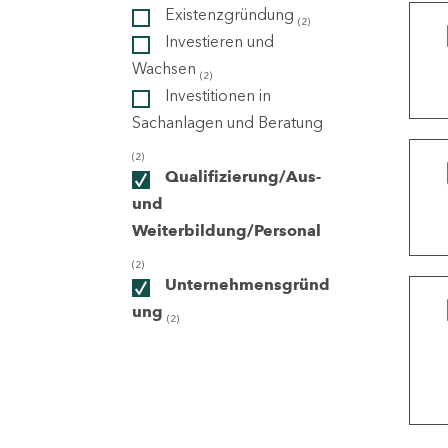
Existenzgründung
(2)
Investieren und
ndorte
Wachsen
(2)
Investitionen in
Sachanlagen und Beratung
(2)
Qualifizierung/Aus-
und
Weiterbildung/Personal
(2)
Unternehmensgründ
ung
(2)