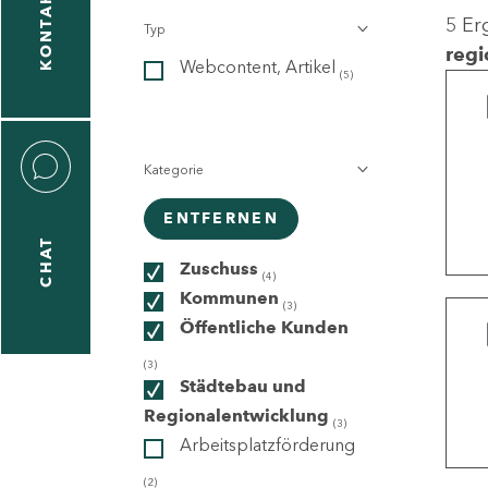
KONTAKT
5 Er
Typ
gen
regi
Webcontent, Artikel
n
(5)
Kategorie
ENTFERNEN
CHAT
icecenter
Zuschuss
(4)
Kommunen
(3)
Öffentliche Kunden
taktformular
(3)
Städtebau und
Regionalentwicklung
(3)
Arbeitsplatzförderung
erportal
(2)