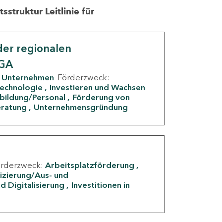
struktur Leitlinie für
er regionalen
IGA
Unternehmen
Förderzweck:
Technologie
Investieren und Wachsen
rbildung/Personal
Förderung von
eratung
Unternehmensgründung
örderzweck:
Arbeitsplatzförderung
fizierung/Aus- und
d Digitalisierung
Investitionen in
g