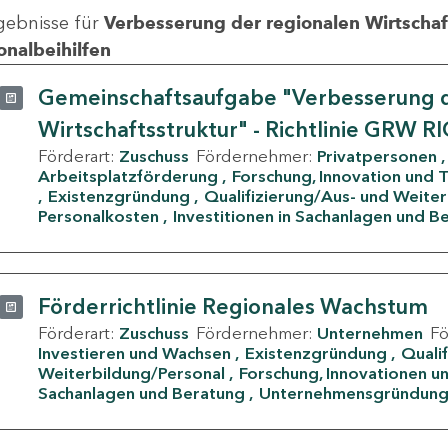
gebnisse für
Verbesserung der regionalen Wirtschafts
onalbeihilfen
Gemeinschaftsaufgabe "Verbesserung d
Wirtschaftsstruktur" - Richtlinie GRW R
Förderart:
Zuschuss
Fördernehmer:
Privatpersonen
Arbeitsplatzförderung
Forschung, Innovation und 
Existenzgründung
Qualifizierung/Aus- und Weite
Personalkosten
Investitionen in Sachanlagen und B
Förderrichtlinie Regionales Wachstum
Förderart:
Zuschuss
Fördernehmer:
Unternehmen
F
Investieren und Wachsen
Existenzgründung
Quali
Weiterbildung/Personal
Forschung, Innovationen un
Sachanlagen und Beratung
Unternehmensgründun