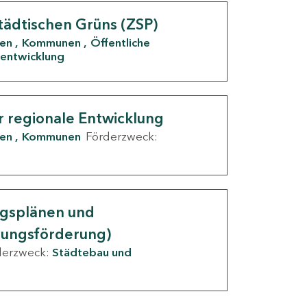
tädtischen Grüns (ZSP)
den
Kommunen
Öffentliche
entwicklung
r regionale Entwicklung
den
Kommunen
Förderzweck:
ngsplänen und
nungsförderung)
derzweck:
Städtebau und